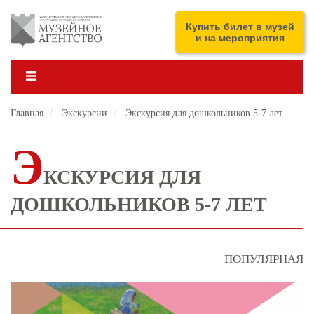
Перейти
к
ENG
Купить билет в музей
основному
и на мероприятия
содержанию
Главная
Экскурсии
Экскурсия для дошкольников 5-7 лет
Э
КСКУРСИЯ ДЛЯ
ДОШКОЛЬНИКОВ 5-7 ЛЕТ
ПОПУЛЯРНАЯ