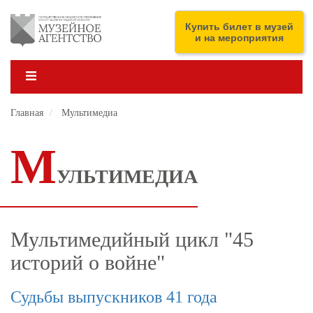
Перейти
к
ENG
Купить билет в музей
основному
и на мероприятия
содержанию
Главная
Мультимедиа
М
УЛЬТИМЕДИА
Мультимедийный цикл "45
историй о войне"
Судьбы выпускников 41 года