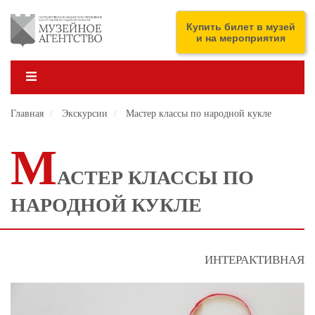
Перейти
к
ENG
Купить билет в музей
основному
и на мероприятия
содержанию
Главная
Экскурсии
Мастер классы по народной кукле
М
АСТЕР КЛАССЫ ПО
НАРОДНОЙ КУКЛЕ
ИНТЕРАКТИВНАЯ