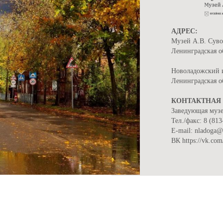
АДРЕС:
Музей А.В. Суво
Ленинградская об
Новоладожский и
Ленинградская об
КОНТАКТНАЯ
Заведующая муз
Тел./факс: 8 (81
Е-mail: nladoga@
ВК https://vk.co