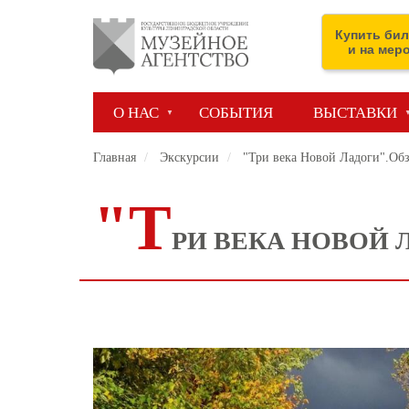
Перейти
к
Купить бил
основному
и на мер
содержанию
О НАС
СОБЫТИЯ
ВЫСТАВКИ
Главная
Экскурсии
"Три века Новой Ладоги".Обз
"Т
РИ ВЕКА НОВОЙ 