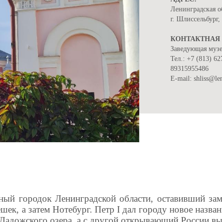
Ленинградская о
г. Шлиссельбург
КОНТАКТНАЯ
Заведующая муз
Тел.: +7 (813) 62
89315955486
E-mail: shliss@le
ый городок Ленинградской области, оставивший зам
ешек, а затем Нотебург. Петр
I
дал городу новое назван
 Ладожского озера, а с другой открывающий России вы