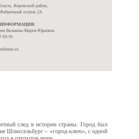
бласть, Кировский район,
, Фабричный остров 2А
 ИНФОРМАЦИЯ:
еем Валькова Мария Юрьевна
7-93-91
noblmus.ru
етный след в истории страны. Город был
ие Шлиссельбург – «город-ключ», с одной
ход в открытое море.