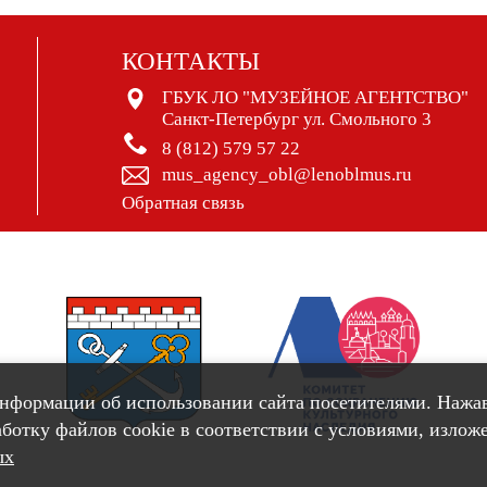
КОНТАКТЫ
ГБУК ЛО "МУЗЕЙНОЕ АГЕНТСТВО"
Санкт-Петербург ул. Смольного 3
8 (812) 579 57 22
mus_agency_obl@lenoblmus.ru
Обратная связь
информации об использовании сайта посетителями. Нажа
работку файлов cookie в соответствии с условиями, изло
ых