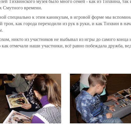
ей Тихвинского музея было много семей - как из Тихвина, так и
ях Смутного времени.
ой специально к этим каникулам, в игровой форме мы вспоминал
 трон, как города переходили из рук в руки, и как Тихвин в на
ы.
охом, никто из участников не выбывал из игры до самого конца 
как отмечали наши участники, всё равно побеждала дружба, ведь 