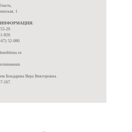
бласть,
винская, 1
 ИНФОРМАЦИЯ:
-55-29.
51-820.
-67) 52-080.
lenoblmus.ru
ikhvinmuseum
ем Бондарева Вера Викторовна.
57-167.