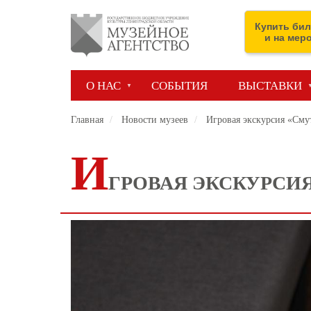
Перейти
к
Купить бил
основному
и на мер
содержанию
О НАС
СОБЫТИЯ
ВЫСТАВКИ
Главная
Новости музеев
Игровая экскурсия «Сму
И
ГРОВАЯ ЭКСКУРСИ