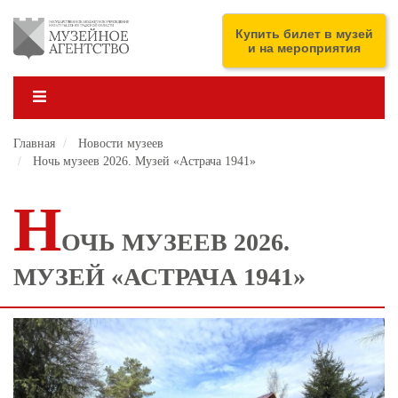
Перейти
к
ENG
Купить билет в музей
основному
и на мероприятия
содержанию
Главная
Новости музеев
Ночь музеев 2026. Музей «Астрача 1941»
Н
ОЧЬ МУЗЕЕВ 2026.
МУЗЕЙ «АСТРАЧА 1941»