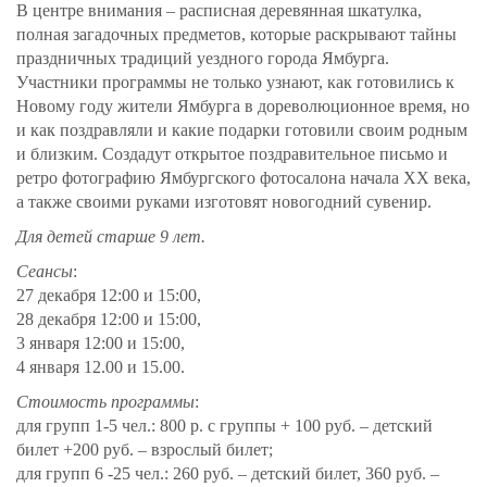
В центре внимания – расписная деревянная шкатулка,
полная загадочных предметов, которые раскрывают тайны
праздничных традиций уездного города Ямбурга.
Участники прог
раммы не только узнают, как готовились к
Новому году жители Ямбурга в дореволюционное время, но
и как поздравляли и какие подарки готовили своим родным
и близким. Создадут открытое поздравительное письмо и
ретро фотографию Ямбургского фотосалона начала XX
века,
а
также своими руками изготовят новогодний сувенир.
Для детей старше 9 лет.
Сеансы
:
27
декабря 12:00 и 15:00,
28 декабря
12:00 и 15:00,
3
января 12:00 и 15:00,
4 января
12.00
и 15.00.
Стоимость программы
:
для групп 1-5 чел.: 800 р. с
группы +
100 руб. – детский
билет +200 руб. – взрослый билет;
для групп 6 -25 чел.: 260 руб. – детский билет, 360 руб. –