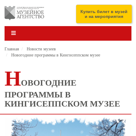
Перейти
к
ENG
Купить билет в музей
основному
и на мероприятия
содержанию
Главная
Новости музеев
Новогодние программы в Кингисеппском музее
Н
ОВОГОДНИЕ
ПРОГРАММЫ В
КИНГИСЕППСКОМ МУЗЕЕ