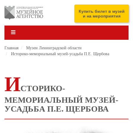
Перейти
к
ENG
Купить билет в музей
основному
и на мероприятия
содержанию
Главная
Музеи Ленинградской области
Историко-мемориальный музей-усадьба П.Е. Щербова
И
СТОРИКО-
МЕМОРИАЛЬНЫЙ МУЗЕЙ-
УСАДЬБА П.Е. ЩЕРБОВА