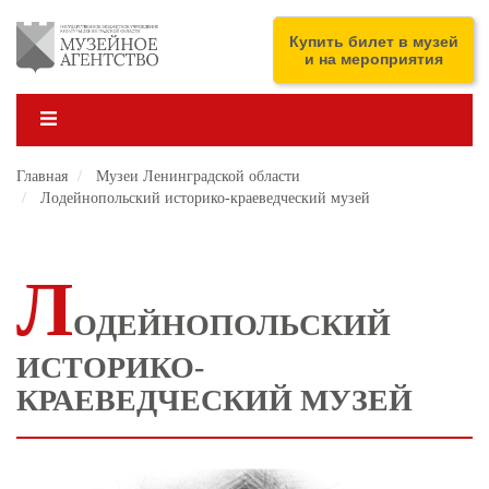
Перейти
к
ENG
Купить билет в музей
основному
и на мероприятия
содержанию
Главная
Музеи Ленинградской области
Лодейнопольский историко-краеведческий музей
Л
ОДЕЙНОПОЛЬСКИЙ
ИСТОРИКО-
КРАЕВЕДЧЕСКИЙ МУЗЕЙ