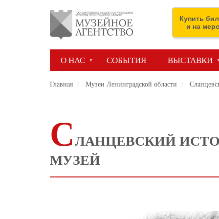
Перейти
к
Купить бил
основному
и на мер
содержанию
О НАС
СОБЫТИЯ
ВЫСТАВКИ
Главная
Музеи Ленинградской области
Сланцевск
С
ЛАНЦЕВСКИЙ ИСТО
МУЗЕЙ