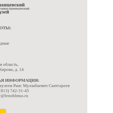
ОТЫ:
одные
я область,
 Кирова, д. 14
АЯ ИНФОРМАЦИЯ:
узеем Раис Муллабаевич Саитгареев
 (813) 742-31-45
cy@lenoblmus.ru