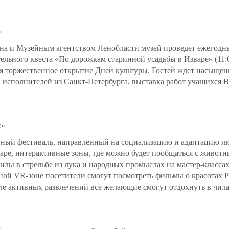
»
на и Музейным агентством Ленобласти музей проведет ежегод
тельного квеста «По дорожкам старинной усадьбы в Изваре» (11:
ся торжественное открытие Дней культуры. Гостей ждет насыщен
 исполнителей из Санкт-Петербурга, выставка работ учащихся В
х»
ный фестиваль, направленный на социализацию и адаптацию лю
шаре, интерактивные зоны, где можно будет пообщаться с живот
илы в стрельбе из лука и народных промыслах на мастер-класса
ой VR-зоне посетители смогут посмотреть фильмы о красотах Ро
ле активных развлечений все желающие смогут отдохнуть в чил