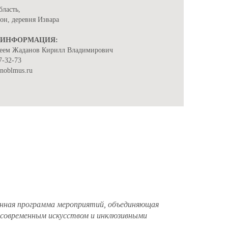
бласть,
он, деревня Извара
 ИНФОРМАЦИЯ:
еем Жаданов Кирилл Владимирович
7-32-73
enoblmus.ru
щенная программа мероприятий, объединяющая
с современным искусством и инклюзивными