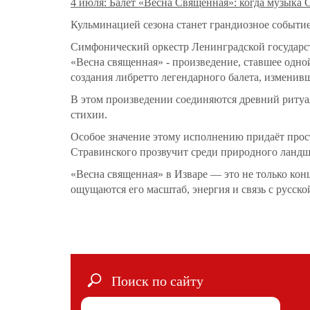
4 июля: Балет «Весна Священная»: когда музыка 
Кульминацией сезона станет грандиозное событие
Симфонический оркестр Ленинградской государс
«Весна священная» - произведение, ставшее одно
создания либретто легендарного балета, изменив
В этом произведении соединяются древний ритуа
стихии.
Особое значение этому исполнению придаёт прост
Стравинского прозвучит среди природного ландша
«Весна священная» в Изваре — это не только кон
ощущаются его масштаб, энергия и связь с русско
Поиск по сайту