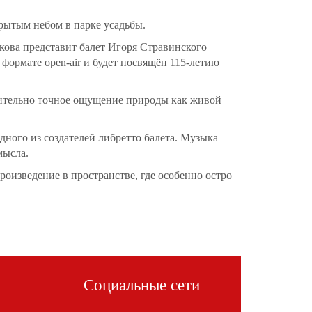
рытым небом в парке усадьбы.
ова представит балет Игоря Стравинского
формате open-air и будет посвящён 115-летию
вительно точное ощущение природы как живой
дного из создателей либретто балета. Музыка
мысла.
оизведение в пространстве, где особенно остро
Социальные сети