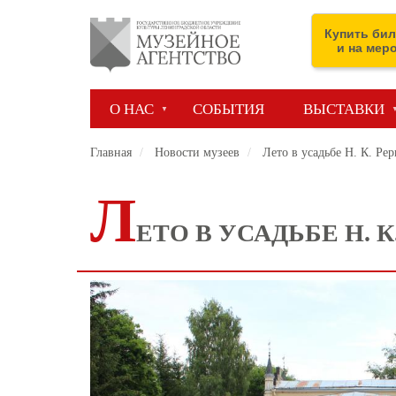
Перейти
к
Купить бил
основному
и на мер
содержанию
О НАС
СОБЫТИЯ
ВЫСТАВКИ
Главная
Новости музеев
Лето в усадьбе Н. К. Рер
Л
ЕТО В УСАДЬБЕ Н. К