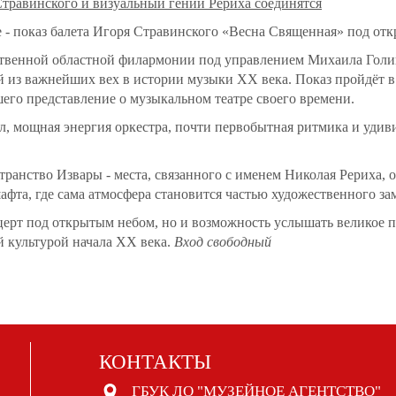
Стравинского и визуальный гений Рериха соединятся
 - показ балета Игоря Стравинского «Весна Священная» под отк
твенной областной филармонии под управлением Михаила Голик
й из важнейших вех в истории музыки XX века. Показ пройдёт в 
шего представление о музыкальном театре своего времени.
л, мощная энергия оркестра, почти первобытная ритмика и уди
ранство Извары - места, связанного с именем Николая Рериха, о
фта, где сама атмосфера становится частью художественного за
церт под открытым небом, но и возможность услышать великое пр
й культурой начала XX века.
Вход свободный
КОНТАКТЫ
ГБУК ЛО "МУЗЕЙНОЕ АГЕНТСТВО"