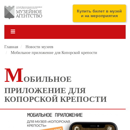
Перейти
к
ENG
Купить билет в музей
основному
и на мероприятия
содержанию
Главная
Новости музеев
Мобильное приложение для Копорской крепости
М
ОБИЛЬНОЕ
ПРИЛОЖЕНИЕ ДЛЯ
КОПОРСКОЙ КРЕПОСТИ