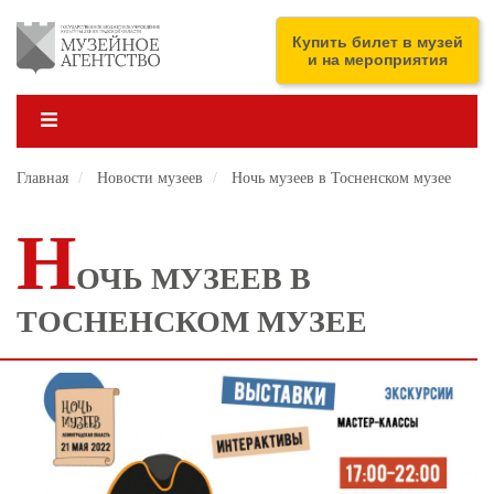
Перейти
к
ENG
Купить билет в музей
основному
и на мероприятия
содержанию
Главная
Новости музеев
Ночь музеев в Тосненском музее
Н
ОЧЬ МУЗЕЕВ В
ТОСНЕНСКОМ МУЗЕЕ