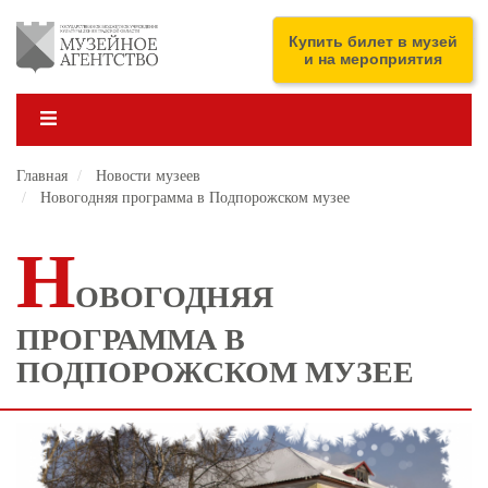
Перейти
к
ENG
Купить билет в музей
основному
и на мероприятия
содержанию
Главная
Новости музеев
Новогодняя программа в Подпорожском музее
Н
ОВОГОДНЯЯ
ПРОГРАММА В
ПОДПОРОЖСКОМ МУЗЕЕ