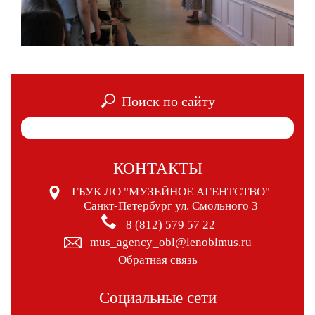
Поиск по сайту
КОНТАКТЫ
ГБУК ЛО "МУЗЕЙНОЕ АГЕНТСТВО"
Санкт-Петербург ул. Смольного 3
8 (812) 579 57 22
mus_agency_obl@lenoblmus.ru
Обратная связь
Социальные сети