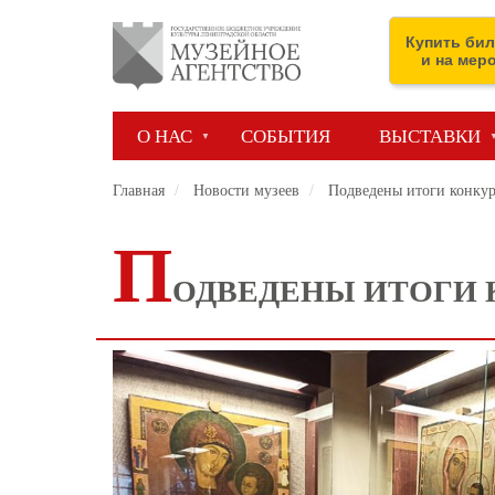
Перейти
к
Купить бил
основному
и на мер
содержанию
О НАС
СОБЫТИЯ
ВЫСТАВКИ
Главная
Новости музеев
Подведены итоги конкур
П
ОДВЕДЕНЫ ИТОГИ 