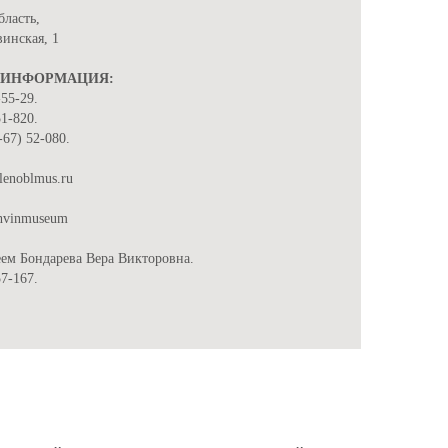
бласть,
винская, 1
 ИНФОРМАЦИЯ:
-55-29.
51-820.
-67) 52-080.
lenoblmus.ru
ikhvinmuseum
ем Бондарева Вера Викторовна.
57-167.