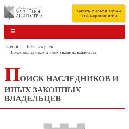
Перейти
к
ENG
Купить билет в музей
основному
и на мероприятия
содержанию
Главная
Новости музеев
Поиск наследников и иных законных владельцев
П
ОИСК НАСЛЕДНИКОВ И
ИНЫХ ЗАКОННЫХ
ВЛАДЕЛЬЦЕВ