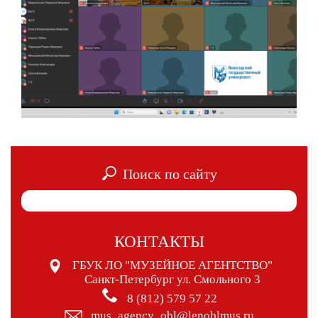
Поиск по сайту
КОНТАКТЫ
ГБУК ЛО "МУЗЕЙНОЕ АГЕНТСТВО"
Санкт-Петербург ул. Смольного 3
8 (812) 579 57 22
mus_agency_obl@lenoblmus.ru