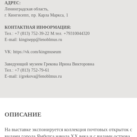
АДРЕС:
Ленинградская область,
г. Кингисепп, пр. Карла Маркса, 1
КОНТАКТНАЯ ИНФОРМАЦИЯ:
Тел.: +7 (813) 752-39-22 М.тел. +79310044320
E-mail: kingisepp@lenoblmus.ru
VK: https://vk.com/kingmuseum
Заведующий музеем Грекова Ирина Викторовна
Тел.: +7 (813) 752-79-61
E-mail: i/grekova@lenoblmus.ru
ОПИСАНИЕ
На выставке экспонируется коллекция почтовых открыток с
видами города Ямбурга начала ХХ века и с видами острова