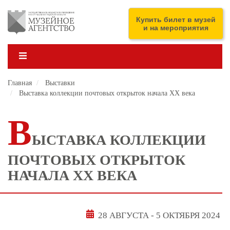
Перейти
к
ENG
Купить билет в музей
основному
и на мероприятия
содержанию
Главная
Выставки
Выставка коллекции почтовых открыток начала ХХ века
В
ЫСТАВКА КОЛЛЕКЦИИ
ПОЧТОВЫХ ОТКРЫТОК
НАЧАЛА ХХ ВЕКА
28 АВГУСТА
-
5 ОКТЯБРЯ 2024