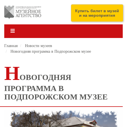
Перейти
к
ENG
Купить билет в музей
основному
и на мероприятия
содержанию
Главная
Новости музеев
Новогодняя программа в Подпорожском музее
Н
ОВОГОДНЯЯ
ПРОГРАММА В
ПОДПОРОЖСКОМ МУЗЕЕ