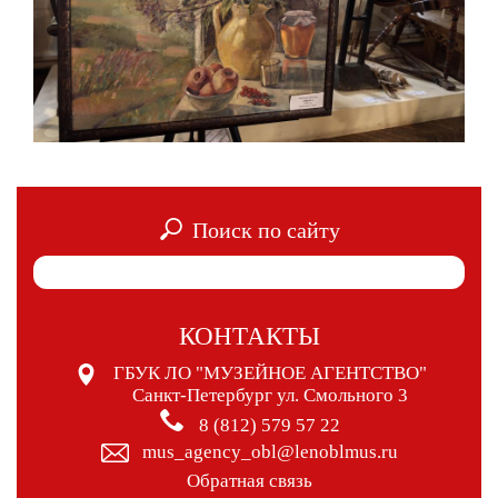
Поиск по сайту
КОНТАКТЫ
ГБУК ЛО "МУЗЕЙНОЕ АГЕНТСТВО"
Санкт-Петербург ул. Смольного 3
8 (812) 579 57 22
mus_agency_obl@lenoblmus.ru
Обратная связь