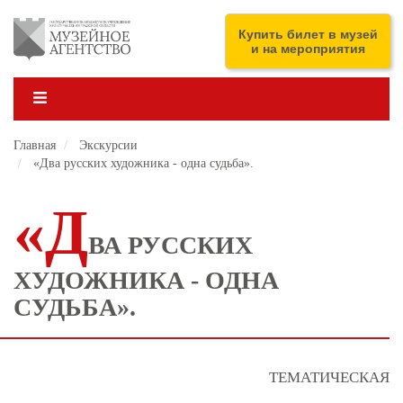
Перейти
к
ENG
Купить билет в музей
основному
и на мероприятия
содержанию
Главная
Экскурсии
«Два русских художника - одна судьба».
«Д
ВА РУССКИХ
ХУДОЖНИКА - ОДНА
СУДЬБА».
ТЕМАТИЧЕСКАЯ