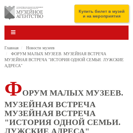
Перейти
к
ENG
Купить билет в музей
основному
и на мероприятия
содержанию
Главная
Новости музеев
ФОРУМ МАЛЫХ МУЗЕЕВ. МУЗЕЙНАЯ ВСТРЕЧА
МУЗЕЙНАЯ ВСТРЕЧА "ИСТОРИЯ ОДНОЙ СЕМЬИ. ЛУЖСКИЕ
АДРЕСА"
Ф
ОРУМ МАЛЫХ МУЗЕЕВ.
МУЗЕЙНАЯ ВСТРЕЧА
МУЗЕЙНАЯ ВСТРЕЧА
"ИСТОРИЯ ОДНОЙ СЕМЬИ.
ЛУЖСКИЕ АДРЕСА"