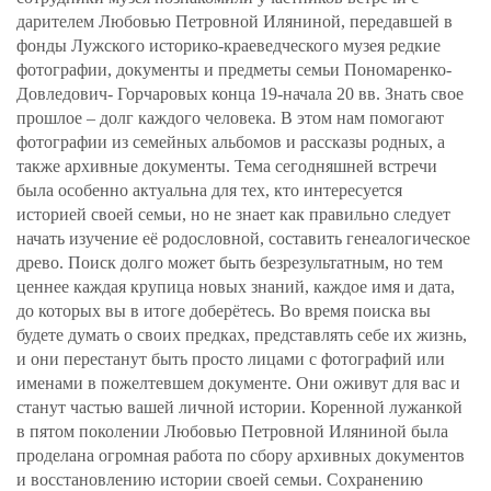
дарителем Любовью Петровной Иляниной, передавшей в
фонды Лужского историко-краеведческого музея редкие
фотографии, документы и предметы семьи Пономаренко-
Довледович- Горчаровых конца 19-начала 20 вв. Знать свое
прошлое – долг каждого человека. В этом нам помогают
фотографии из семейных альбомов и рассказы родных, а
также архивные документы. Тема сегодняшней встречи
была особенно актуальна для тех, кто интересуется
историей своей семьи, но не знает как правильно следует
начать изучение её родословной, составить генеалогическое
древо. Поиск долго может быть безрезультатным, но тем
ценнее каждая крупица новых знаний, каждое имя и дата,
до которых вы в итоге доберётесь. Во время поиска вы
будете думать о своих предках, представлять себе их жизнь,
и они перестанут быть просто лицами с фотографий или
именами в пожелтевшем документе. Они оживут для вас и
станут частью вашей личной истории. Коренной лужанкой
в пятом поколении Любовью Петровной Иляниной была
проделана огромная работа по сбору архивных документов
и восстановлению истории своей семьи. Сохранению