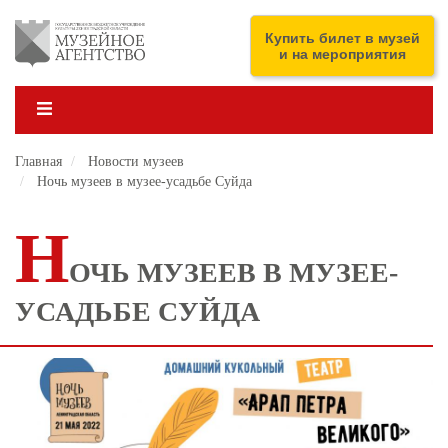
Перейти
к
ENG
Купить билет в музей
основному
и на мероприятия
содержанию
Главная
Новости музеев
Ночь музеев в музее-усадьбе Суйда
Н
ОЧЬ МУЗЕЕВ В МУЗЕЕ-
УСАДЬБЕ СУЙДА