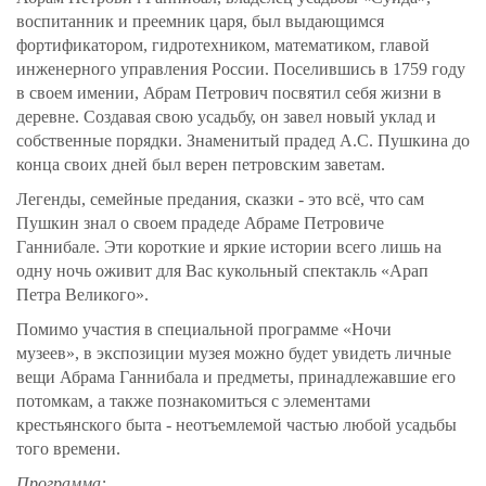
воспитанник и преемник царя, был выдающимся
фортификатором, гидротехником, математиком, главой
инженерного управления России. Поселившись в 1759 году
в своем имении, Абрам Петрович посвятил себя жизни в
деревне. Создавая свою усадьбу, он завел новый уклад и
собственные порядки. Знаменитый прадед А.С. Пушкина до
конца своих дней был верен петровским заветам.
Легенды, семейные предания, сказки - это всё, что сам
Пушкин знал о своем прадеде Абраме Петровиче
Ганнибале.
Эти
короткие и яркие истории всего лишь на
одну ночь оживит для Вас кукольный спектакль
«Арап
Петра Великого».
Помимо участия в специальной программе
«
Ночи
музеев
»,
в экспозиции музея можно будет увидеть личные
вещи Абрама Ганнибала и предметы, принадлежавшие его
потомкам, а также познакомиться с элементами
крестьянского быта - неотъемлемой частью любой усадьбы
того времени.
Программа: