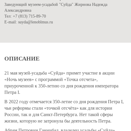
Заведующий музеем-усадьбой "Суйда" Жирнова Надежда
Александровна
Тел: +7 (813) 715-89-70
Е-mail: suyda@lenoblmus.ru
ОПИСАНИЕ
21 мая музей-усадьба
«
Суйда
»
примет участие в акции
«
Ночь музеев
» с программой «Точка отсчета»,
приуроченной к 350-летию со дня рождения императора
Петра I.
В 2022 году отмечается 350-летие со дня рождения Петра I,
чьи реформы стали «точкой отсчёта» как для истории
России, так и для Санкт-Петербурга. Нет такой сферы
жизни, которую не затронула бы деятельность Петра.
Абрам Петрович Ганнибал, владелец усадьбы «Суйда»,