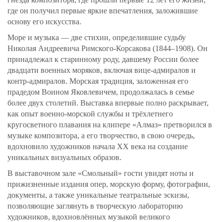
где он получил первые яркие впечатления, заложившие
основу его искусства.
Море и музыка — две стихии, определившие судьбу
Николая Андреевича Римского-Корсакова (1844–1908). Он
принадлежал к старинному роду, давшему России более
двадцати военных моряков, включая вице-адмиралов и
контр-адмиралов. Морская традиция, заложенная его
прадедом Воином Яковлевичем, продолжалась в семье
более двух столетий. Выставка впервые полно раскрывает,
как опыт военно-морской службы и трёхлетнего
кругосветного плавания на клипере «Алмаз» претворился в
музыке композитора, а его творчество, в свою очередь,
вдохновило художников начала ХХ века на создание
уникальных визуальных образов.
В выставочном зале «Смольный» гости увидят ноты и
прижизненные издания опер, морскую форму, фотографии,
документы, а также уникальные театральные эскизы,
позволяющие заглянуть в творческую лабораторию
художников, вдохновлённых музыкой великого