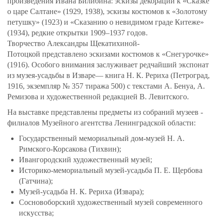
произведения Ивана Билибина: эскизы декораций к «Сказке
о царе Салтане» (1929, 1938), эскизы костюмов к «Золотому
петушку» (1923) и «Сказанию о невидимом граде Китеже»
(1934), редкие открытки 1909–1937 годов.
Творчество Александры Щекатихиной-
Потоцкой представлено эскизами костюмов к «Снегурочке»
(1916). Особого внимания заслуживает редчайший экспонат
из музея-усадьбы в Изваре— книга Н. К. Рериха (Петроград,
1916, экземпляр № 357 тиража 500) с текстами А. Бенуа, А.
Ремизова и художественной редакцией В. Левитского.
На выставке представлены предметы из собраний музеев -
филиалов Музейного агентства Ленинградской области:
Государственный мемориальный дом-музей Н. А.
Римского-Корсакова (Тихвин);
Ивангородский художественный музей;
Историко-мемориальный музей-усадьба П. Е. Щербова
(Гатчина);
Музей-усадьба Н. К. Рериха (Извара);
Сосновоборский художественный музей современного
искусства;