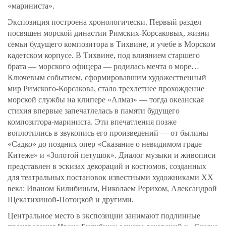
«мариниста».
Экспозиция построена хронологически. Первый раздел
посвящен морской династии Римских-Корсаковых, жизни
семьи будущего композитора в Тихвине, и учебе в Морском
кадетском корпусе. В Тихвине, под влиянием старшего
брата — морского офицера — родилась мечта о море…
Ключевым событием, сформировавшим художественный
мир Римского-Корсакова, стало трехлетнее прохождение
морской службы на клипере «Алмаз» — тогда океанская
стихия впервые запечатлелась в памяти будущего
композитора-мариниста. Эти впечатления позже
воплотились в звукопись его произведений — от былины
«Садко» до поздних опер «Сказание о невидимом граде
Китеже» и «Золотой петушок». Диалог музыки и живописи
представлен в эскизах декораций и костюмов, созданных
для театральных постановок известными художниками
XX
века: Иваном Билибиным, Николаем Рерихом, Александрой
Щекатихиной-Потоцкой и другими.
Центральное место в экспозиции занимают подлинные