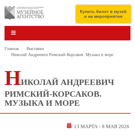
Перейти
к
ENG
Купить билет в музей
основному
и на мероприятия
содержанию
Главная
Выставки
Николай Андреевич Римский-Корсаков. Музыка и море
Н
ИКОЛАЙ АНДРЕЕВИЧ
РИМСКИЙ-КОРСАКОВ.
МУЗЫКА И МОРЕ
13 МАРТА
-
8 МАЯ 2026