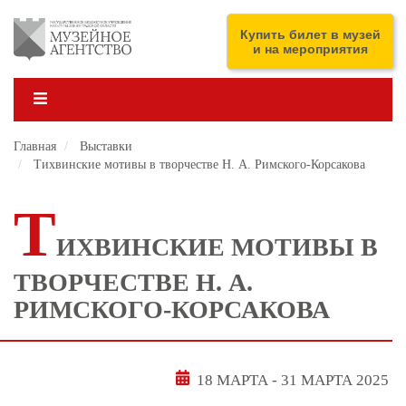
Перейти
к
ENG
Купить билет в музей
основному
и на мероприятия
содержанию
Главная
Выставки
Тихвинские мотивы в творчестве Н. А. Римского-Корсакова
Т
ИХВИНСКИЕ МОТИВЫ В
ТВОРЧЕСТВЕ Н. А.
РИМСКОГО-КОРСАКОВА
18 МАРТА
-
31 МАРТА 2025