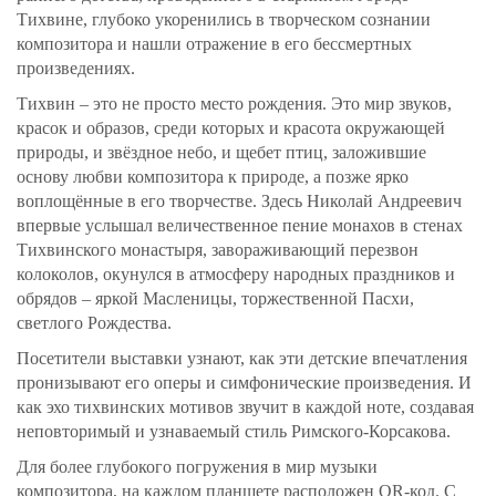
Тихвине, глубоко укоренились в творческом сознании
композитора и нашли отражение в его бессмертных
произведениях.
Тихвин – это не просто место рождения. Это мир звуков,
красок и образов, среди которых и красота окружающей
природы, и звёздное небо, и щебет птиц, заложившие
основу любви композитора к природе, а позже ярко
воплощённые в его творчестве. Здесь Николай Андреевич
впервые услышал величественное пение монахов в стенах
Тихвинского монастыря, завораживающий перезвон
колоколов, окунулся в атмосферу народных праздников и
обрядов – яркой Масленицы, торжественной Пасхи,
светлого Рождества.
Посетители выставки узнают, как эти детские впечатления
пронизывают его оперы и симфонические произведения. И
как эхо тихвинских мотивов звучит в каждой ноте, создавая
неповторимый и узнаваемый стиль Римского-Корсакова.
Для более глубокого погружения в мир музыки
композитора, на каждом планшете расположен QR-код. С