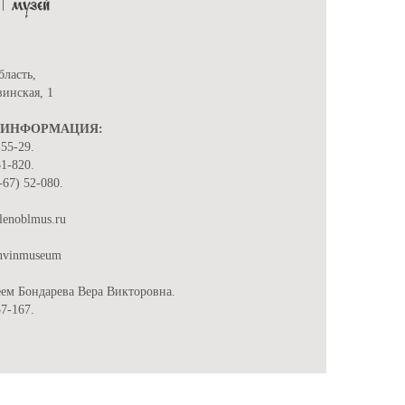
бласть,
винская, 1
 ИНФОРМАЦИЯ:
-55-29.
51-820.
-67) 52-080.
lenoblmus.ru
ikhvinmuseum
ем Бондарева Вера Викторовна.
57-167.