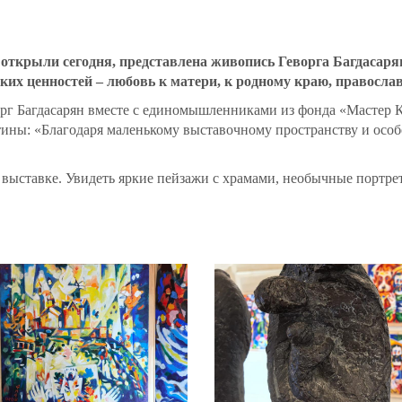
 открыли сегодня, представлена живопись Геворга Багдасар
х ценностей – любовь к матери, к родному краю, православи
рг Багдасарян вместе с единомышленниками из фонда «Мастер К
тины: «Благодаря маленькому выставочному пространству и ос
 выставке. Увидеть яркие пейзажи с храмами, необычные портре