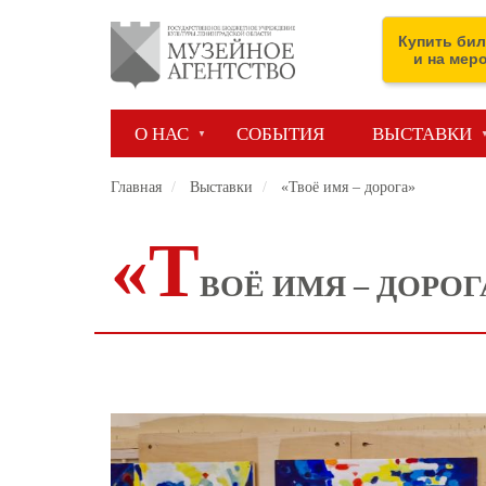
Перейти
к
Купить бил
основному
и на мер
содержанию
О НАС
СОБЫТИЯ
ВЫСТАВКИ
Главная
Выставки
«Твоё имя – дорога»
«Т
ВОЁ ИМЯ – ДОРОГ