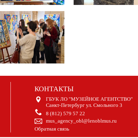
КОНТАКТЫ
ГБУК ЛО "МУЗЕЙНОЕ АГЕНТСТВО"
Санкт-Петербург ул. Смольного 3
8 (812) 579 57 22
mus_agency_obl@lenoblmus.ru
Обратная связь