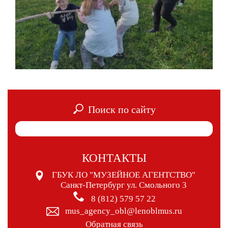
Поиск по сайту
КОНТАКТЫ
ГБУК ЛО "МУЗЕЙНОЕ АГЕНТСТВО"
Санкт-Петербург ул. Смольного 3
8 (812) 579 57 22
mus_agency_obl@lenoblmus.ru
Обратная связь