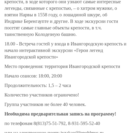
крепости, в ходе которого они узнают самые интересные
легенды, связанные с крепостью, – о хитром мужике, о
взятии Нарвы в 1558 году, о лошадиной шкуре, об
Индрике
Беренгауп
т
е
и другие. В ходе экскурсии гости
посетят самые главные объекты крепости, в т.ч.
таинственную Колодезную башню.
18.00 - Встреча гостей у входа в Ивангородскую крепость и
начало интерактивной экскурсии «Герои легенд
Ивангородской крепости»
Место проведения: территория Ивангородской крепости
Начало сеансов: 18:00, 20:00
Продолжительность: 1,5 – 2 часа
Количество участников ограничено!
Группа участников не более 40 человек.
Необходима предварительная запись на программу!
по телефонам 8(813)75-51-792, 8-931-595-52-40
или на электронную почту ivzakaz@lenoblmus.ru